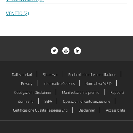
VENETO (2)
ico-
ico-
ico-
extra-
extra-
extra-
misc-
misc-
misc-
twitter
youtube
linkedin
Dati societari
Sicurezza
Reclami, ricorsi e conciliazione
Privacy
Informativa Cookies
Normativa MiFID
Obbligazioni-Disclaimer
Manifestazioni a premio
Rapporti
dormienti
SEPA
Operazioni di cartolarizzazione
Certificazione Qualità Tesoreria Enti
Disclaimer
Accessibilità