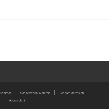
isclaimer
Manifestazioni a premio
Rapporti dormienti
r
Accessibilità