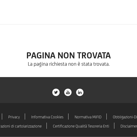
PAGINA NON TROVATA
La pagina richiesta non è stata trovata.
ico-
ico-
ico-
extra-
extra-
extra-
misc-
misc-
misc-
twitter
youtube
linkedin
Privacy
Informativa Cookies
Normativa MiFID
Obbligazioni-D
azioni di cartolarizzazione
Certificazione Qualità Tesoreria Enti
Disclaime