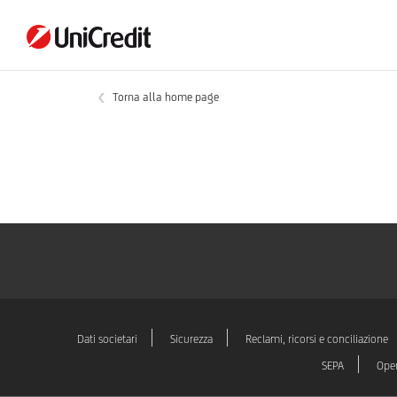
Torna alla home page
Dati societari
Sicurezza
Reclami, ricorsi e conciliazione
SEPA
Oper